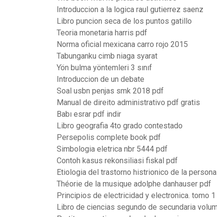
Introduccion a la logica raul gutierrez saenz
Libro puncion seca de los puntos gatillo
Teoria monetaria harris pdf
Norma oficial mexicana carro rojo 2015
Tabunganku cimb niaga syarat
Yön bulma yöntemleri 3 sınıf
Introduccion de un debate
Soal usbn penjas smk 2018 pdf
Manual de direito administrativo pdf gratis
Babı esrar pdf indir
Libro geografia 4to grado contestado
Persepolis complete book pdf
Simbologia eletrica nbr 5444 pdf
Contoh kasus rekonsiliasi fiskal pdf
Etiologia del trastorno histrionico de la person
Théorie de la musique adolphe danhauser pdf
Principios de electricidad y electronica. tomo 1
Libro de ciencias segundo de secundaria volu