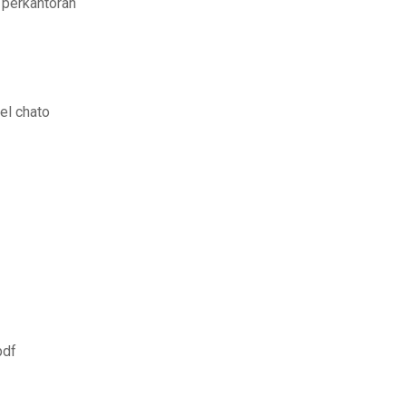
 perkantoran
el chato
pdf