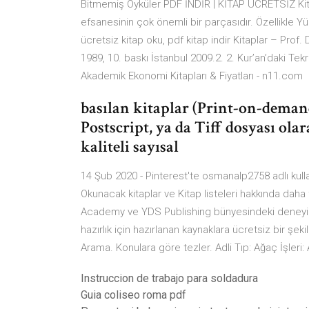
Bitmemiş Öyküler PDF İNDİR | KİTAP ÜCRETSİZ Kitap
efsanesinin çok önemli bir parçasıdır. Özellikle Yüz
ücretsiz kitap oku, pdf kitap indir Kitaplar – Prof.
1989, 10. baskı İstanbul 2009.2. 2. Kur’an’daki Tekr
Akademik Ekonomi Kitapları & Fiyatları - n11.com
basılan kitaplar (Print-on-demand
Postscript, ya da Tiff dosyası ola
kaliteli sayısal
14 Şub 2020 - Pinterest'te osmanalp2758 adlı kull
Okunacak kitaplar ve Kitap listeleri hakkında dah
Academy ve YDS Publishing bünyesindeki deneyim
hazırlık için hazırlanan kaynaklara ücretsiz bir
Arama. Konulara göre tezler. Adli Tıp: Ağaç İşleri: 
Instruccion de trabajo para soldadura
Guia coliseo roma pdf