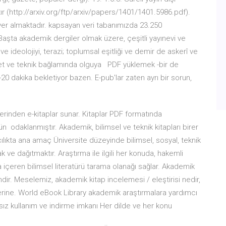
ştır (http://arxiv.org/ftp/arxiv/papers/1401/1401.5986.pdf).
 yer almaktadır. kapsayan veri tabanımızda 23.250
Başta akademik dergiler olmak üzere, çeşitli yayınevi ve
e ideolojiyi, terazi; toplumsal eşitliği ve demir de askerî ve
et ve teknik bağlamında olguya PDF yüklemek -bir de
20 dakika bekletiyor bazen. E-pub'lar zaten ayrı bir sorun,
erinden e-kitaplar sunar. Kitaplar PDF formatında
 odaklanmıştır. Akademik, bilimsel ve teknik kitapları birer
ncılıkta ana amaç Üniversite düzeyinde bilimsel, sosyal, teknik
k ve dağıtmaktır. Araştırma ile ilgili her konuda, hakemli
ı da içeren bilimsel literatürü tarama olanağı sağlar. Akademik
ir. Meselemiz, akademik kitap incelemesi / eleştirisi nedir,
üzerine. World eBook Library akademik araştırmalara yardımcı
rsız kullanım ve indirme imkanı Her dilde ve her konu