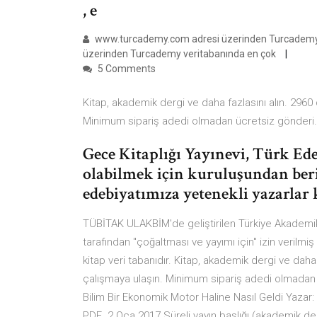
, e
www.turcademy.com adresi üzerinden Turcademy Tür
üzerinden Turcademy veritabanında en çok
5 Comments
Kitap, akademik dergi ve daha fazlasını alın. 2960
Minimum sipariş adedi olmadan ücretsiz gönderi.
Gece Kitaplığı Yayınevi, Türk Ede
olabilmek için kuruluşundan beri
edebiyatımıza yetenekli yazarlar
TÜBİTAK ULAKBİM'de geliştirilen Türkiye Akademik Arş
tarafından "çoğaltması ve yayımı için" izin verilmiş
kitap veri tabanıdır. Kitap, akademik dergi ve daha
çalışmaya ulaşın. Minimum sipariş adedi olmadan 
Bilim Bir Ekonomik Motor Haline Nasıl Geldi Yazar: 
PDF 2 Oca 2017 Süreli yayın başlığı (akademik dergi