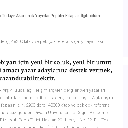
kiye Akademik Yayınlar Popüler Kitaplar: İlgili bölüm
 dergi, 48300 kitap ve pek çok referans çalışmaya ulaşın.
biyatı için yeni bir soluk, yeni bir umut
 amacı yazar adaylarına destek vermek,
 kazandırabilmektir.
ivi, ulusal açık erişim arşivler, dergiler (veri yazarları
 olanlar tam metin (pdf) olarak erişime açılmıştır. Açık erişim
 fazlasını alın. 2960 dergi, 48300 kitap ve pek çok referans
ücretsiz gönderi. Piyasa Üniversitesine Doğru: Akademik
Elizabeth Popp Tarihi: Haziran 2011. Yayın No: 32. Full Text -
, gazete, popüler dergi). 19. 1.6.3. Süreli yayın dışı