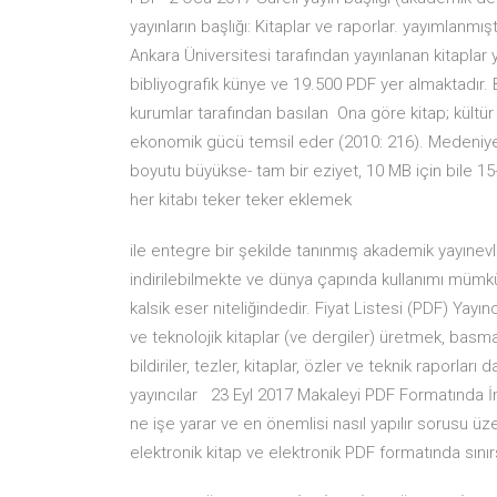
yayınların başlığı: Kitaplar ve raporlar. yayımlanmı
Ankara Üniversitesi tarafından yayınlanan kitaplar
bibliyografik künye ve 19.500 PDF yer almaktadır. 
kurumlar tarafından basılan Ona göre kitap; kültür v
ekonomik gücü temsil eder (2010: 216). Medeniy
boyutu büyükse- tam bir eziyet, 10 MB için bile 15-
her kitabı teker teker eklemek
ile entegre bir şekilde tanınmış akademik yayınevl
indirilebilmekte ve dünya çapında kullanımı mümkün
kalsik eser niteliğindedir. Fiyat Listesi (PDF) Yayı
ve teknolojik kitaplar (ve dergiler) üretmek, basma
bildiriler, tezler, kitaplar, özler ve teknik raporlar
yayıncılar 23 Eyl 2017 Makaleyi PDF Formatında İnd
ne işe yarar ve en önemlisi nasıl yapılır sorusu 
elektronik kitap ve elektronik PDF formatında sını