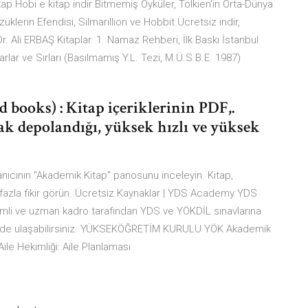
 Hobi e kitap indir Bitmemiş Öyküler, Tolkien'in Orta-Dünya
üklerin Efendisi, Silmarillion ve Hobbit Ücretsiz indir,
 Dr. Ali ERBAŞ Kitaplar. 1. Namaz Rehberi, İlk Baskı İstanbul
arlar ve Sırları (Basılmamış Y.L. Tezi, M.Ü.S.B.E. 1987)
 books) : Kitap içeriklerinin PDF,.
rak depolandığı, yüksek hızlı ve yüksek
anıcının "Akademik Kitap" panosunu inceleyin. Kitap,
a fazla fikir görün. Ücretsiz Kaynaklar | YDS Academy YDS
li ve uzman kadro tarafından YDS ve YÖKDİL sınavlarına
 şekilde ulaşabilirsiniz. YÜKSEKÖĞRETİM KURULU YÖK Akademik
Aile Hekimliği: Aile Planlaması