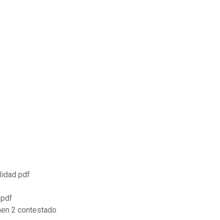
alidad pdf
 pdf
men 2 contestado