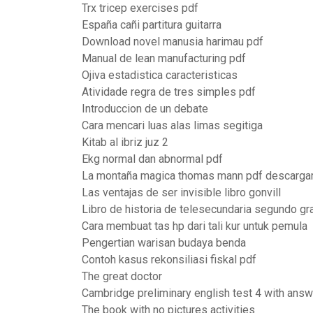
Trx tricep exercises pdf
España cañi partitura guitarra
Download novel manusia harimau pdf
Manual de lean manufacturing pdf
Ojiva estadistica caracteristicas
Atividade regra de tres simples pdf
Introduccion de un debate
Cara mencari luas alas limas segitiga
Kitab al ibriz juz 2
Ekg normal dan abnormal pdf
La montaña magica thomas mann pdf descargar
Las ventajas de ser invisible libro gonvill
Libro de historia de telesecundaria segundo g
Cara membuat tas hp dari tali kur untuk pemula
Pengertian warisan budaya benda
Contoh kasus rekonsiliasi fiskal pdf
The great doctor
Cambridge preliminary english test 4 with ans
The book with no pictures activities