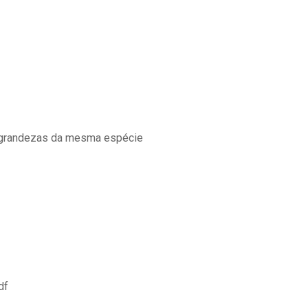
s grandezas da mesma espécie
df