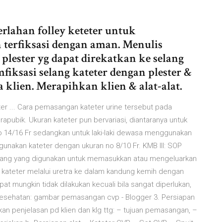
rlahan folley keteter untuk
 terfiksasi dengan aman. Menulis
plester yg dapat direkatkan ke selang
fiksasi selang kateter dengan plester &
 klien. Merapihkan klien & alat-alat.
er ... Cara pemasangan kateter urine tersebut pada
pubik. Ukuran kateter pun bervariasi, diantaranya untuk
 14/16 Fr sedangkan untuk laki-laki dewasa menggunakan
unakan kateter dengan ukuran no 8/10 Fr. KMB III: SOP
ang yang digunakan untuk memasukkan atau mengeluarkan
n kateter melalui uretra ke dalam kandung kemih dengan
pat mungkin tidak dilakukan kecuali bila sangat diperlukan,
kesehatan: gambar pemasangan cvp - Blogger 3. Persiapan
n penjelasan pd klien dan klg ttg: – tujuan pemasangan, –