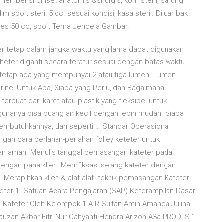
en berisi pinset anatomis &sirurgis, kom steril, sarung
lm spoit steril 5 cc. sesuai kondisi, kasa steril. Diluar bak
ades 50 cc, spoit Tema Jendela Gambar.
er tetap dalam jangka waktu yang lama dapat digunakan
theter diganti secara teratur sesuai dengan batas waktu
r tetap ada yang mempunyai 2 atau tiga lumen. Lumen
rine: Untuk Apa, Siapa yang Perlu, dan Bagaimana ...
 terbuat dari karet atau plastik yang fleksibel untuk
unanya bisa buang air kecil dengan lebih mudah. Siapa
membutuhkannya, dan seperti … Standar Operasional
an cara perlahan-perlahan folley keteter untuk
gan aman. Menulis tanggal pemasangan kateter pada
 dengan paha klien. Memfiksasi selang kateter dengan
. Merapihkan klien & alat-alat. teknik pemasangan Kateter -
eter 1. Satuan Acara Pengajaran (SAP) Keterampilan Dasar
Kateter Oleh Kelompok 1 A.R Sultan Amin Amanda Julina
uzan Akbar Fitri Nur Cahyanti Hendra Arizon A3a PRODI S-1