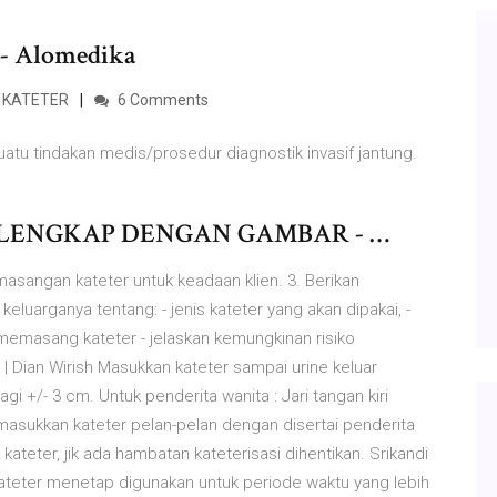
) - Alomedika
 KATETER
6 Comments
uatu tindakan medis/prosedur diagnostik invasif jantung.
LENGKAP DENGAN GAMBAR - …
asangan kateter untuk keadaan klien. 3. Berikan
luarganya tentang: - jenis kateter yang akan dipakai, -
memasang kateter - jelaskan kemungkinan risiko
 Dian Wirish Masukkan kateter sampai urine keluar
i +/- 3 cm. Untuk penderita wanita : Jari tangan kiri
sukkan kateter pelan-pelan dengan disertai penderita
ateter, jik ada hambatan kateterisasi dihentikan. Srikandi
ateter menetap digunakan untuk periode waktu yang lebih