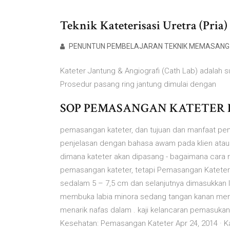
Teknik Kateterisasi Uretra (Pria
PENUNTUN PEMBELAJARAN TEKNIK MEMASANG
Kateter Jantung & Angiografi (Cath Lab) adalah s
Prosedur pasang ring jantung dimulai dengan
SOP PEMASANGAN KATETER 
pemasangan kateter, dan tujuan dan manfaat pem
penjelasan dengan bahasa awam pada klien atau ke
dimana kateter akan dipasang - bagaimana cara 
pemasangan kateter, tetapi Pemasangan Kateter |
sedalam 5 – 7,5 cm dan selanjutnya dimasukkan lag
membuka labia minora sedang tangan kanan mema
menarik nafas dalam . kaji kelancaran pemasukan k
Kesehatan: Pemasangan Kateter Apr 24, 2014 · K