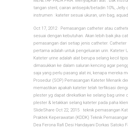
MENETAP PADA PRIA. Menyiapkan alat : bak instrum
tangan steril, cairan antisepik/betadin 10%, Jelly d
instrumen : kateter sesuai ukuran, urin bag, aqu
Oct 17, 2012 · Pemasangan catheter atau cathet
sesuai dengan kebutuhan. Akan lebih baik jika ca
pemasangan dari setiap jenis catheter. Cathete
pertama adalah untuk pengeluaran urin. Kateter U
Kateter urine adalah alat berupa selang kecil tipis
dimasukkan ke dalam saluran kencing agar pengg
saja yang perlu pasang alat ini, kenapa mereka 
Prosedur (SOP) Pemasangan Kateter Menarik deng
memastikan apakah kateter telah terfiksasi den
plester yg dapat direkatkan ke selang bag urine
plester & letakkan selang kateter pada paha klien
SlideShare Oct 22, 2015 · teknik pemasangan Kat
Praktek Keperawatan (KDDK) Teknik Pemasangan 
Dea Ferona Rafi Desi Handayani Dorkas Satoko Fa