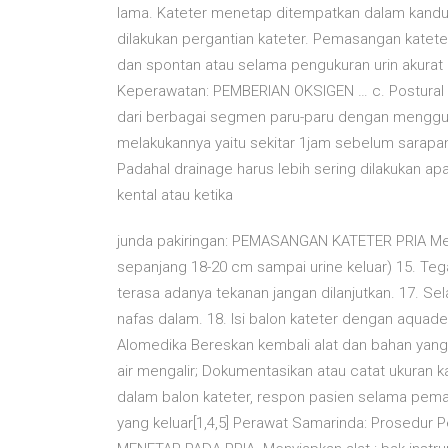
lama. Kateter menetap ditempatkan dalam kand
dilakukan pergantian kateter. Pemasangan katete
dan spontan atau selama pengukuran urin akurat 
Keperawatan: PEMBERIAN OKSIGEN … c. Postural dr
dari berbagai segmen paru-paru dengan mengguna
melakukannya yaitu sekitar 1jam sebelum sarapan
Padahal drainage harus lebih sering dilakukan ap
kental atau ketika
junda pakiringan: PEMASANGAN KATETER PRIA Membe
sepanjang 18-20 cm sampai urine keluar) 15. Te
terasa adanya tekanan jangan dilanjutkan. 17. S
nafas dalam. 18. Isi balon kateter dengan aquades
Alomedika Bereskan kembali alat dan bahan yang
air mengalir; Dokumentasikan atau catat ukuran ka
dalam balon kateter, respon pasien selama pema
yang keluar[1,4,5] Perawat Samarinda: Prose