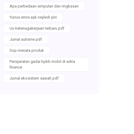
Apa perbedaan simpulan dan ringkasan
Yunus emre aşk neyledi şiiri
Uu ketenagakerjaan terbaru pdf
Jurnal autisme pdf
Sop menata produk
Persyaratan gadai bpkb mobil di adira
finance
Jurnal ekosistem sawah pdf