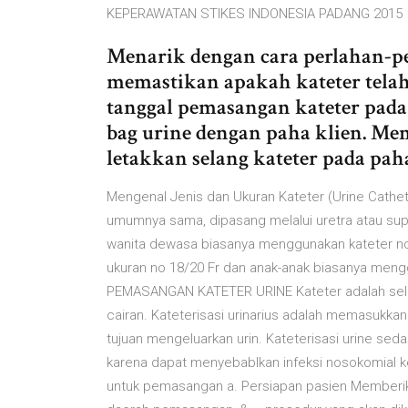
KEPERAWATAN STIKES INDONESIA PADANG 2015
Menarik dengan cara perlahan-pe
memastikan apakah kateter telah
tanggal pemasangan kateter pada 
bag urine dengan paha klien. Mem
letakkan selang kateter pada paha
Mengenal Jenis dan Ukuran Kateter (Urine Cathet
umumnya sama, dipasang melalui uretra atau supra
wanita dewasa biasanya menggunakan kateter no
ukuran no 18/20 Fr dan anak-anak biasanya mengg
PEMASANGAN KATETER URINE Kateter adalah sel
cairan. Kateterisasi urinarius adalah memasukka
tujuan mengeluarkan urin. Kateterisasi urine seda
karena dapat menyebablkan infeksi nosokomial 
untuk pemasangan a. Persiapan pasien Memberika