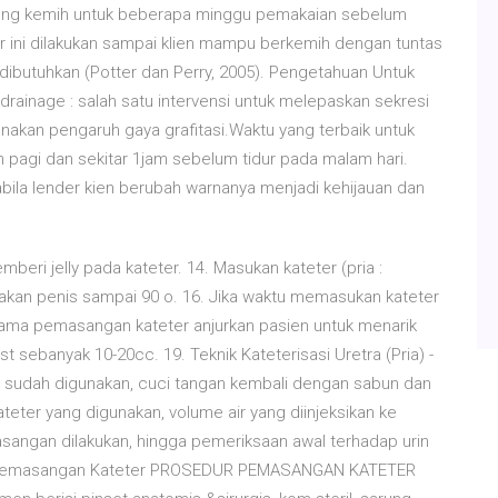
ung kemih untuk beberapa minggu pemakaian sebelum
r ini dilakukan sampai klien mampu berkemih dengan tuntas
dibutuhkan (Potter dan Perry, 2005). Pengetahuan Untuk
ainage : salah satu intervensi untuk melepaskan sekresi
kan pengaruh gaya grafitasi.Waktu yang terbaik untuk
 pagi dan sekitar 1jam sebelum tidur pada malam hari.
abila lender kien berubah warnanya menjadi kehijauan dan
ri jelly pada kateter. 14. Masukan kateter (pria :
gakan penis sampai 90 o. 16. Jika waktu memasukan kateter
elama pemasangan kateter anjurkan pasien untuk menarik
t sebanyak 10-20cc. 19. Teknik Kateterisasi Uretra (Pria) -
 sudah digunakan, cuci tangan kembali dengan sabun dan
teter yang digunakan, volume air yang diinjeksikan ke
sangan dilakukan, hingga pemeriksaan awal terhadap urin
dur Pemasangan Kateter PROSEDUR PEMASANGAN KATETER