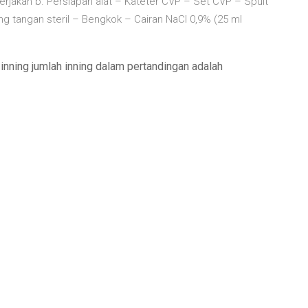
rjakan b. Persiapan alat – Kateter CVP – Set CVP – Spuit
ung tangan steril – Bengkok – Cairan NaCl 0,9% (25 ml
inning jumlah inning dalam pertandingan adalah