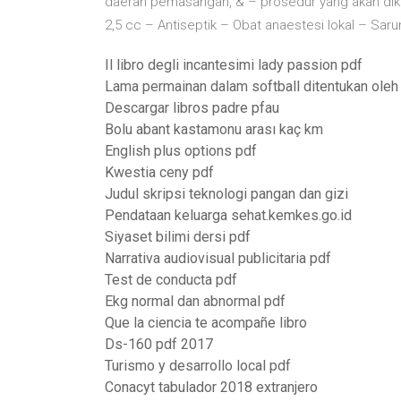
daerah pemasangan, & – prosedur yang akan dike
2,5 cc – Antiseptik – Obat anaestesi lokal – Sar
Il libro degli incantesimi lady passion pdf
Lama permainan dalam softball ditentukan oleh 
Descargar libros padre pfau
Bolu abant kastamonu arası kaç km
English plus options pdf
Kwestia ceny pdf
Judul skripsi teknologi pangan dan gizi
Pendataan keluarga sehat.kemkes.go.id
Siyaset bilimi dersi pdf
Narrativa audiovisual publicitaria pdf
Test de conducta pdf
Ekg normal dan abnormal pdf
Que la ciencia te acompañe libro
Ds-160 pdf 2017
Turismo y desarrollo local pdf
Conacyt tabulador 2018 extranjero