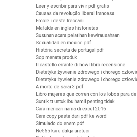
Leer y escribir para vivir pdf gratis
Causas da revolução liberal francesa
Ercole i deste treccani
Mafalda en ingles historietas
Susunan acara pelatihan kewirausahaan
Sexualidad en mexico pdf
História secreta de portugal pdf
Sop menata produk
Il castello errante di howl libro recensione
Dietetyka żywienie zdrowego i chorego człowi
Dietetyka żywienie zdrowego i chorego człowi
A morte de sarai 3 pdf
Libro mujeres que corren con los lobos para de
Suntik tt untuk ibu hamil penting tidak
Cara mencari nama di excel 2016
Cara copy paste dari pdf ke word
Simulado do enem pdf
Ne555 kare dalga üreteci