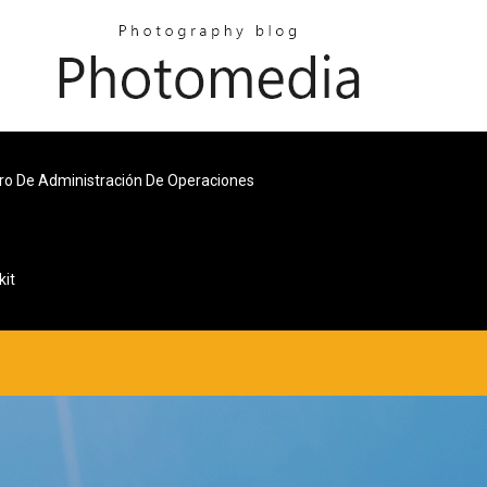
bro De Administración De Operaciones
kit