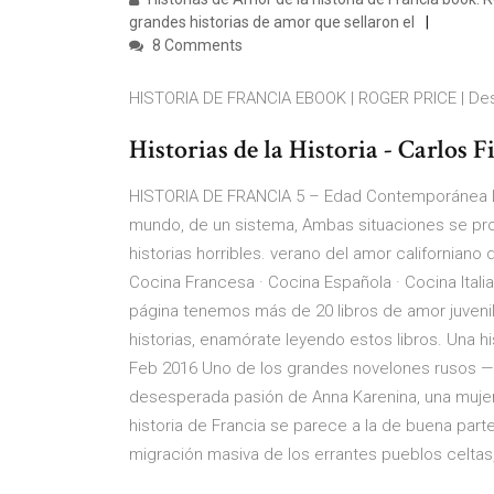
grandes historias de amor que sellaron el
8 Comments
HISTORIA DE FRANCIA EBOOK | ROGER PRICE | Desca
Historias de la Historia - Carlos F
HISTORIA DE FRANCIA 5 – Edad Contemporánea La
mundo, de un sistema, Ambas situaciones se prod
historias horribles. verano del amor california
Cocina Francesa · Cocina Española · Cocina Ital
página tenemos más de 20 libros de amor juveni
historias, enamórate leyendo estos libros. Una hi
Feb 2016 Uno de los grandes novelones rusos —y m
desesperada pasión de Anna Karenina, una mujer
historia de Francia se parece a la de buena par
migración masiva de los errantes pueblos celtas