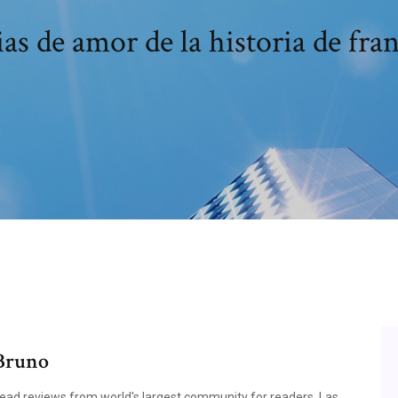
ias de amor de la historia de fran
 Bruno
 Read reviews from world's largest community for readers. Las