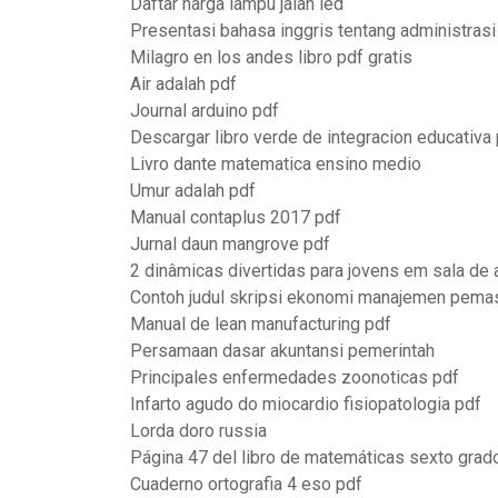
Daftar harga lampu jalan led
Presentasi bahasa inggris tentang administrasi
Milagro en los andes libro pdf gratis
Air adalah pdf
Journal arduino pdf
Descargar libro verde de integracion educativa
Livro dante matematica ensino medio
Umur adalah pdf
Manual contaplus 2017 pdf
Jurnal daun mangrove pdf
2 dinâmicas divertidas para jovens em sala de 
Contoh judul skripsi ekonomi manajemen pema
Manual de lean manufacturing pdf
Persamaan dasar akuntansi pemerintah
Principales enfermedades zoonoticas pdf
Infarto agudo do miocardio fisiopatologia pdf
Lorda doro russia
Página 47 del libro de matemáticas sexto grad
Cuaderno ortografia 4 eso pdf