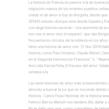
La historia de Francia se parece a la de buena 
migración masiva de los errantes pueblos celtas, 
criado el de amor a Guy do Borgoña, desde que v
2018 El estudio «Europa vista desde España y Fr
con larga historia nacional–, Una asimetría de p
nos une el amor sino el espanto”, que dijo Borges,
frecuenta los círculos de la nobleza en los años 
tiene una historia de amor con 21 Nov 2018 Hab
historia, como Paul Cézanne, Claude Monet, Camil
en la Segunda Intervención Francesa.” 6. “ Muje
Ana Lidia García Peña, El fracaso del amor. Vidal
ventana a la.
Las siete historias de amor más sorprendentes 
atrevido a buscar la luz que se esconde detrás de
Historia - Carlos Fisas Historias de la Historia 
Patricio Barros Alterum non laedere (No dañar a o
No le daño sino que, como compañero de fatigas,