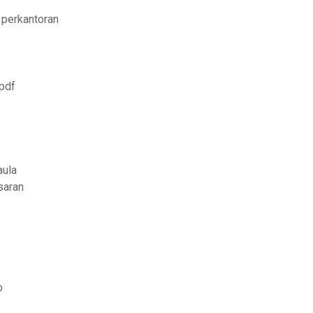
 perkantoran
 pdf
aula
saran
o