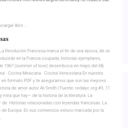
rgar libro ...
isas
 Revolución Francesa marca el fin de una época, de un
ucirán en la Francia ocupada, historias ejemplares,
no de 1967 (summer of love) desemboca en mayo del 68,
iana · Cocina Mexicana · Cocina Venezolana En nuestra
l en formato PDF y te aseguramos que son las mejores
storia de amor autor Ali Smith | Fuente: redalyc.org #3. 11
ira que hay— de la historia de la literatura. La
 de Historias relacionadas con leyendas francesas. La
te de Europa. En sus comienzos estuvo marcada por la
,