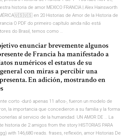
uestra historia de amor MEXICO FRANCIA | Alex Hainsworth
ICA🇺🇸🇺🇸 en 20 Historias de Amor de la Historia de
Francia O PDF do primeiro capítulo ainda não está
itores do Brasil, temos como …
objetivo enunciar brevemente algunos
 presente de Francia ha manifestado a
atos numéricos el estatus de su
 general con miras a percibir una
representa. En adición, mostrando en
es
ente corto -duró apenas 11 años-, fueron un modelo de
ron, la importancia que concedieron a su familia y la forma
y ponerlas al servicio de la humanidad. UN AMOR DE … La
iste historia de 2 amigos from the story HISTORIAS PARA
 with 146,680 reads. frases, reflexión, amor Historias De