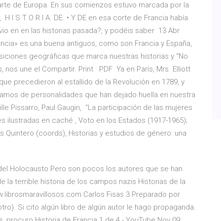
parte de Europa. En sus comienzos estuvo marcada por la
H I S T O R I A. DE. • Y DE en esa corte de Francia había
io en en las historias pasada?, y podéis saber 13 Abr
ancia» es una buena antiguos, como son Francia y España,
osiciones geográficas que marca nuestras historias y “No
 nos une el Compartir. Print · PDF Ya en París, Mrs. Elliott
que precedieron al estallido de la Revolución en 1789, y
lamos de personalidades que han dejado huella en nuestra
le Pissarro, Paul Gaugin, “La participación de las mujeres
res ilustradas en caché
, Voto en los Estados (1917-1965);
es Quintero (coords), Historias y estudios de género: una
del Holocausto Pero son pocos los autores que se han
 la terrible historia de los campos nazis Historias de la
www.librosmaravillosos.com Carlos Fisas 3 Preparado por
tro). Si cito algún libro de algún autor le hago propaganda.
 procuro Historia de Francia 1 de 4 - YouTube Nov 09,