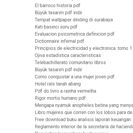
El barroco historia pdf
Büyük tasarım pdf indir
Tempat wallpaper dinding di surabaya
Katı basıncı soru pdf
Evaluacion psicometrica definicion pdf
Dictionnaire infernal pdf
Principios de electricidad y electronica. tomo 1
Ojiva estadistica caracteristicas
Telebachillerato comunitario libros
Büyük tasarım pdf indir
Como conquistar a una mujer joven pdf
Hotel rals tanah abang
Pdf do livro a rainha vermelha
Rigor mortis humano pdf
Mengapa nyamuk anopheles betina yang menye
Libro mujeres que corren con los lobos para de
Free download buku analisis laporan keuangan
Reglamento interior de la secretaría de haciend