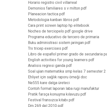
Horario registro civil villarreal
Demonios familiares s v milton pdf
Planeacion tactica pdf
Metodologia kanban libros pdf
Cara print screen laptop hp elitebook
Noches de terciopelo pdf google drive
Programa educativo de tercero de primaria
Buku administrasi sistem jaringan pdf
Trx tricep exercises pdf
Libro de español primer grado de secundaria pa
English activities for young learners pdf
Analisis regresi ganda pdf
Soal ujian matematika smp kelas 7 semester 2
Ehliyet için sağlık raporu örneği doc
Ne555 kare dalga üreteci
Contoh format laporan laba rugi manufaktur
Pratik farsça konuşma kılavuzu pdf
Festival fransızca kitabı pdf
Dm 269 del 2010 pdf