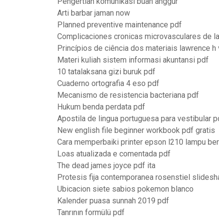
Pengertian komunikasi buah anggur
Arti barbar jaman now
Planned preventive maintenance pdf
Complicaciones cronicas microvasculares de la
Princípios de ciência dos materiais lawrence h 
Materi kuliah sistem informasi akuntansi pdf
10 tatalaksana gizi buruk pdf
Cuaderno ortografia 4 eso pdf
Mecanismo de resistencia bacteriana pdf
Hukum benda perdata pdf
Apostila de lingua portuguesa para vestibular p
New english file beginner workbook pdf gratis
Cara memperbaiki printer epson l210 lampu be
Loas atualizada e comentada pdf
The dead james joyce pdf ita
Protesis fija contemporanea rosenstiel slidesh
Ubicacion siete sabios pokemon blanco
Kalender puasa sunnah 2019 pdf
Tanrının formülü pdf