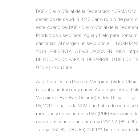
DOF - Diario Oficial de la Federación NORMA Ofi
servicios de salud. B.3.2.3 Carro rojo o de paro 
este Apéndice; DOF - Diario Oficial de la Feder
Productos y servicios. Agua y hielo para consu
sanitarias. Al margen un sello con el … NOM-02
2018 · PRESENTA LA EVALUACIÓN EN LINEA : http
DE EDUCACIÓN PARA EL DESARROLLO DE LOS TRAB
Oficial) - YouTube
Auto Rojo - Vilma Palma e Vampiros (Video Oficia
6 llevaba un frac muy nuevo Auto Rojo - Vilma Pa
Vampiros - Bye Bye (Dejame) Video Oficial - … ¿c
06, 2014 · cual es la NOM que habla de como se 
médicos y no viene en la 027 (PDF) Evaluación d
características de un carro rojo 294 92, (89 a 95
trabajo 260 82, (78 a 86) 0.001** Tiempo promedio