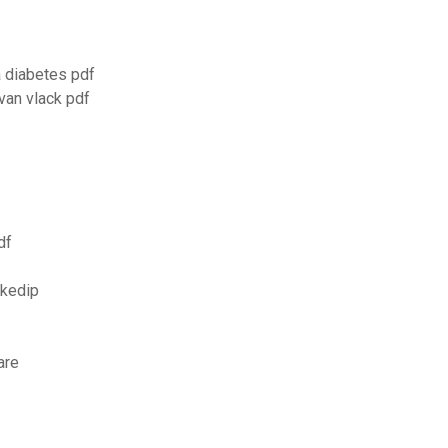
 diabetes pdf
van vlack pdf
df
rkedip
are