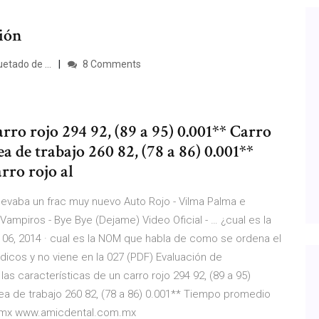
ción
tado de ...
8 Comments
arro rojo 294 92, (89 a 95) 0.001** Carro
ea de trabajo 260 82, (78 a 86) 0.001**
rro rojo al
 llevaba un frac muy nuevo Auto Rojo - Vilma Palma e
Vampiros - Bye Bye (Dejame) Video Oficial - … ¿cual es la
 06, 2014 · cual es la NOM que habla de como se ordena el
dicos y no viene en la 027 (PDF) Evaluación de
as características de un carro rojo 294 92, (89 a 95)
rea de trabajo 260 82, (78 a 86) 0.001** Tiempo promedio
m.mx www.amicdental.com.mx