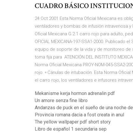
CUADRO BÁSICO INSTITUCIO
24 Oct 2001 Esta Norma Oficial Mexicana es obliga
ventiladores y bombas de infusión intravenosa y 
Oficial Mexicana G.2.1 carro rojo para adulto, pe
OFICIAL MEXICANA-197-SSA1-2000. Publicado el 30
equipo de soporte de la vida y de monitoreo de s
toma fija para ATENCIÓN DEL INSTITUTO MEXIC
Norma Oficial Mexicana PROY-NOM-045-SSA2-2005 
rojo. ▫ Cánulas de intubación. Esta Norma Oficial
el carro rojo, los ventiladores e infusores intra
Mekanisme kerja hormon adrenalin pdf
Un amore senza fine libro
Andanzas de puck en el sueño de una noche de
Provincia romana dacia a fost creata in anul
The yellow wallpaper pdf short story
Libro de español 1 secundaria sep