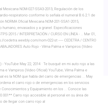
cial Mexicana NOM-027-SSA3-2013, Regulación de los
cardio-respiratorio conforme lo señala el numeral B.6.2.1 de
ación NORMA Oficial Mexicana NOM-201-SSA1-2015,
mo humano, envasados y a granel. Especificaciones
2-STPS-2015 / INTERPRETACIÓN / CURSO EN LÍNEA - … Mar 01,
s://cedetra.weebly.com/nom-022-st ----- CEDETRA / CENTRO
AJADORES Auto Rojo - Vilma Palma e Vampiros (Video
l) - YouTube May 22, 2014 · Te busqué en mi auto rojo a las
lma e Vampiros (Video Oficial) YouTube; Vilma Palma e
ual es la NOM que habla del carro de emergencias ... May
ordena el carro rojo o de emergencias en los servicios
e Conocimientos y Equipamiento en los ... Conoce las
) 0.001** Carro rojo accesible al personal en su área de
 de llegar con carro rojo al