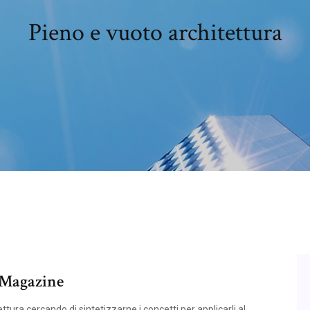
Pieno e vuoto architettura
 Magazine
ttura cercando di sintetizzarne i concetti per applicarli al