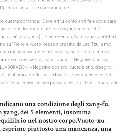
lizzate, mentre le componenti sociali ed economiche
l 'pieno in asse' e le due simmetrie
ce questa domanda: “Dove eri tu cento anni fa e dove sarai
nda che ti riporterà alle tue origini, scoprirai che
o di lei”. Ora cosa […] Pieno e vuoto, l’alternanza perfetta |
ione su "Pieno e vuoto" presa a prestito da Lao Tzu, a mio
Trenta raggi convergono sul mozzo, ma è il foro centrale
formare un recipiente, ma è il vuoto … Negativo-positivo,
LLABORAZIONI » Negativo-positivo, vuoto-pieno, disegno-
 di adattarsi e modellarsi in base alle caratteristiche del
 un'arte collettiva. Essa è pensata per la città e … Vuoto per
 indicano una condizione degli zang-fu,
llo yang, dei 5 elementi, insomma
quilibrio nel nostro corpo.Vuoto-xu
a esprime piuttosto una mancanza, una