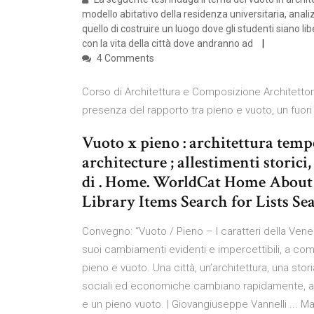
modello abitativo della residenza universitaria, anali
quello di costruire un luogo dove gli studenti siano libe
con la vita della città dove andranno ad
4 Comments
Corso di Architettura e Composizione Architettoni
presenza del rapporto tra pieno e vuoto, un fuor
Vuoto x pieno : architettura temp
architecture ; allestimenti storic
di . Home. WorldCat Home About 
Library Items Search for Lists Se
Convegno: “Vuoto / Pieno – I caratteri della Venezi
suoi cambiamenti evidenti e impercettibili, a come 
pieno e vuoto. Una città, un’architettura, una st
sociali ed economiche cambiano rapidamente, anch
e un pieno vuoto. | Giovangiuseppe Vannelli ... May