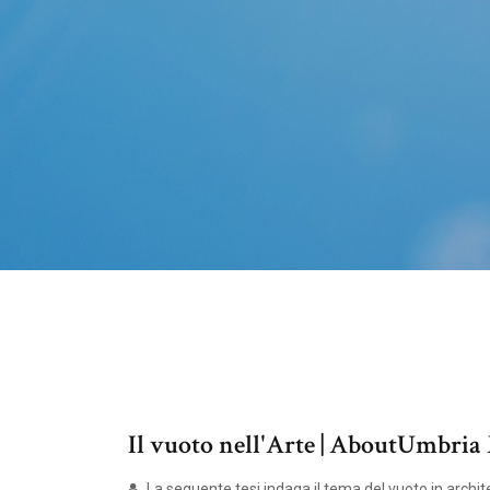
Il vuoto nell'Arte | AboutUmbria
La seguente tesi indaga il tema del vuoto in archite