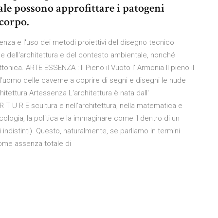
ale possono approfittare i patogeni
 corpo.
nza e l'uso dei metodi proiettivi del disegno tecnico
ne dell'architettura e del contesto ambientale, nonché
onica. ARTE ESSENZA : Il Pieno il Vuoto l' Armonia Il pieno il
e l’uomo delle caverne a coprire di segni e disegni le nude
hitettura Artessenza L'architettura è nata dall'
 T U R E scultura e nell'architettura, nella matematica e
ologia, la politica e la immaginare come il dentro di un
indistinti). Questo, naturalmente, se parliamo in termini
come assenza totale di