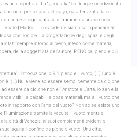
ura vanno rispettate. La "geografia" ha dunque condizionato
 ad una interpretazione del luogo, caratterizzato da un
a memoria e al significato di un frammento urbano così
 il Vuoto | Madori ... In occidente siamo soliti pensare al
osa che non c’è. La progettazione degli spazi e degli
la infatti sempre intorno al pieno, inteso come materia,
ra, della soggettività dell’autore. PIENO più pieno e più
itettura” , Introduzione, p.9 “Il pieno e il vuoto, (…) l’uno è
on è. (…) Nulla viene ad essere semplicemente da ciò che
ad essere da ciò che non è.” Aristotele L’arte, lo zen e la
ende visibili e palpabili le cose materiali, ma è il vuoto che
 vuoto in rapporto con l’arte del vuoto? Non so se esiste uno
l’illuminazione tramite la vacuità, il vuoto mentale.
alla città di Venezia, ai suoi cambiamenti evidenti e
a sua laguna il confine tra pieno e vuoto. Una città,