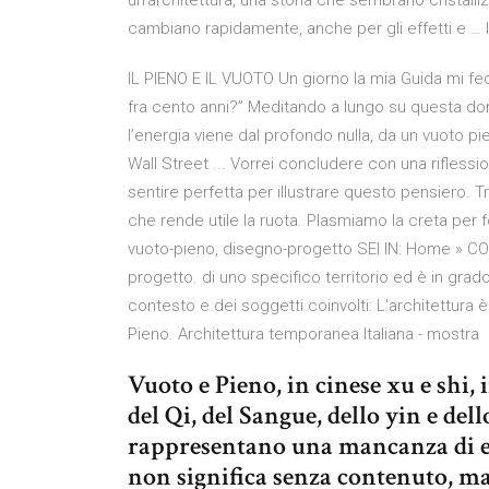
un’architettura, una storia che sembrano cristal
cambiano rapidamente, anche per gli effetti e … I
IL PIENO E IL VUOTO Un giorno la mia Guida mi fe
fra cento anni?” Meditando a lungo su questa doma
l’energia viene dal profondo nulla, da un vuoto pien
Wall Street ... Vorrei concludere con una rifless
sentire perfetta per illustrare questo pensiero. 
che rende utile la ruota. Plasmiamo la creta per 
vuoto-pieno, disegno-progetto SEI IN: Home » CO
progetto. di uno specifico territorio ed è in grado
contesto e dei soggetti coinvolti: L'architettura è
Pieno. Architettura temporanea Italiana - mostra
Vuoto e Pieno, in cinese xu e shi,
del Qi, del Sangue, dello yin e de
rappresentano una mancanza di e
non significa senza contenuto, m