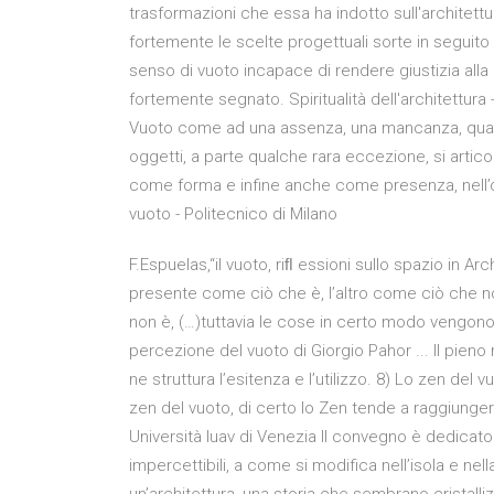
trasformazioni che essa ha indotto sull'architett
fortemente le scelte progettuali sorte in seguito
senso di vuoto incapace di rendere giustizia all
fortemente segnato. Spiritualità dell'architettura -
Vuoto come ad una assenza, una mancanza, qualc
oggetti, a parte qualche rara eccezione, si artico
come forma e infine anche come presenza, nell’ope
vuoto - Politecnico di Milano
F.Espuelas,“il vuoto, riﬂ essioni sullo spazio in Arch
presente come ciò che è, l’altro come ciò che n
non è, (…)tuttavia le cose in certo modo vengono 
percezione del vuoto di Giorgio Pahor ... Il pieno r
ne struttura l’esitenza e l’utilizzo. 8) Lo zen del
zen del vuoto, di certo lo Zen tende a raggiungere 
Università Iuav di Venezia Il convegno è dedicato 
impercettibili, a come si modifica nell’isola e nell