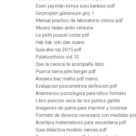
Esen yayınları kimya soru bankası pdf
Geçmişten günümüze göç 1
Manual practico de laboratorio clinico pdf
Museo tadao ando venezia
Le petit poucet conte pdf
Hak hak istri dan suami
Guia aha rcp 2015 pdf
Palatoschisis icd 10
Que la ciencia te acompañe libro
Puerca tierra john berger pdf
Annales bac maths pdf maroc
Evaluacion psicometrica definicion pdf
Anamnesis psicologica para niños formato
Libro puncion seca de los puntos gatillo
Imagenes de puma para imprimir y colorear
Formato de divorcio necesario con medidas pr
Acertijos matematicos para secundaria pdf
Guia didactica modelo canvas pdf